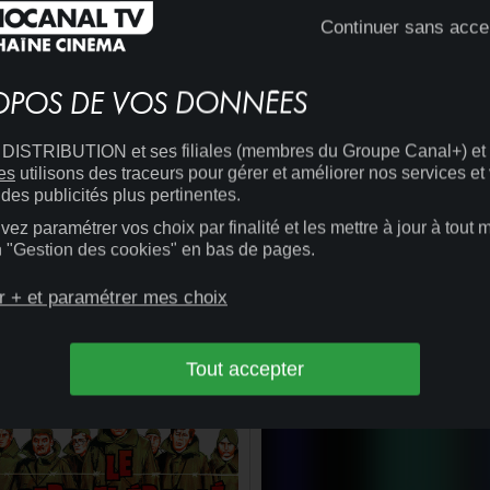
Continuer sans acce
OPOS DE VOS DONNÉES
ISTRIBUTION et ses filiales (membres du Groupe Canal+) et
es
utilisons des traceurs pour gérer et améliorer nos services et
des publicités plus pertinentes.
ez paramétrer vos choix par finalité et les mettre à jour à tout
en "Gestion des cookies" en bas de pages.
14:57
CINÉMA
+
20:00
CINÉMA
LE GRAND CHEF
r + et paramétrer mes choix
NATHALIE...
Tout accepter