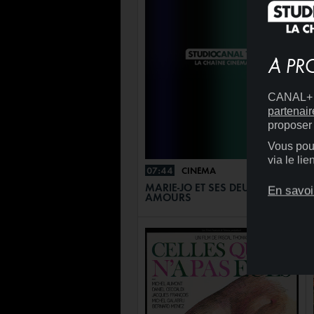
À PR
CANAL+ D
partenair
proposer 
Vous pouv
via le li
07:44
CINÉMA
+
MARIE-JO ET SES DEUX
En savoi
AMOURS