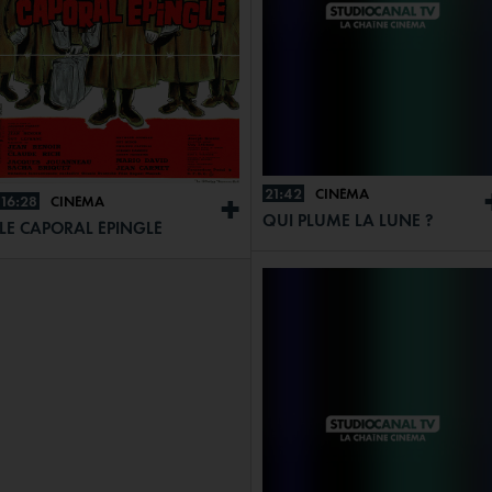
21:42
CINÉMA
16:28
CINÉMA
+
QUI PLUME LA LUNE ?
LE CAPORAL ÉPINGLÉ