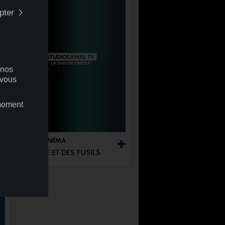
pter
 nos
 vous
 moment
+
04:59
CINÉMA
+
UNE FILLE ET DES FUSILS