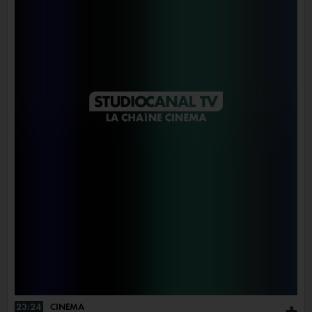
23:24
CINÉMA
+