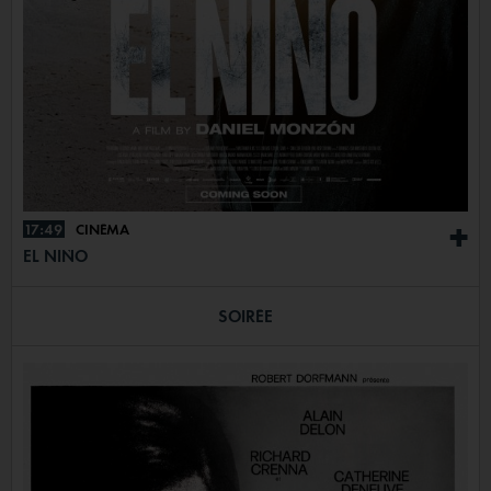
17:49
CINÉMA
+
EL NIÑO
SOIRÉE