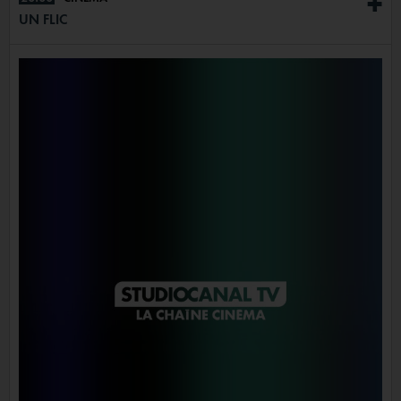
+
UN FLIC