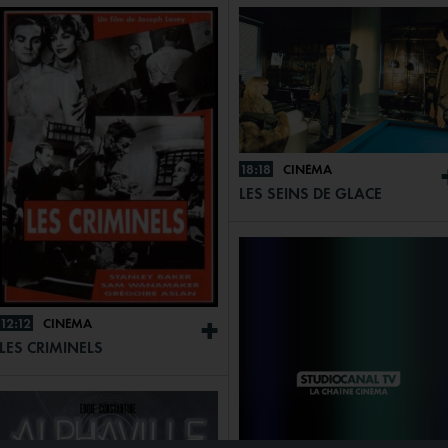
18:18
CINÉMA
LES SEINS DE GLACE
12:12
CINÉMA
+
LES CRIMINELS