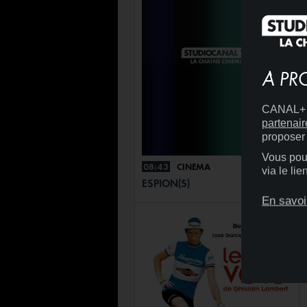
À PR
CANAL+ D
partenair
proposer 
Vous pouv
08:43
CINÉMA
+
via le li
ESPION(S)
En savoi