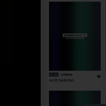
07:05
CINÉMA
+
ALFIE DARLING