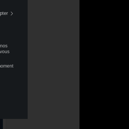
pter
+
 nos
 vous
 moment