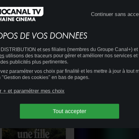
Continuer sans acce
20:00
CINÉMA
OPOS DE VOS DONNÉES
DISCOUNT
ISTRIBUTION et ses filiales (membres du Groupe Canal+) et
es
utilisons des traceurs pour gérer et améliorer nos services et
des publicités plus pertinentes.
ez paramétrer vos choix par finalité et les mettre à jour à tout
en "Gestion des cookies" en bas de pages.
13:46
CINÉMA
+
ALPHAVILLE, UNE ÉTRANGE
AVENTURE DE LEMMY
r + et paramétrer mes choix
CAUTION
Tout accepter