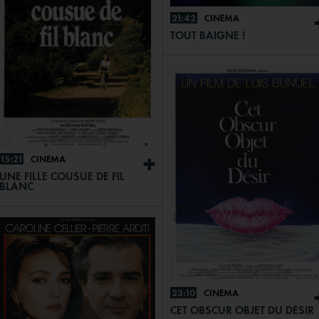
21:42
CINÉMA
TOUT BAIGNE !
15:21
CINÉMA
+
UNE FILLE COUSUE DE FIL
BLANC
23:10
CINÉMA
CET OBSCUR OBJET DU DÉSIR