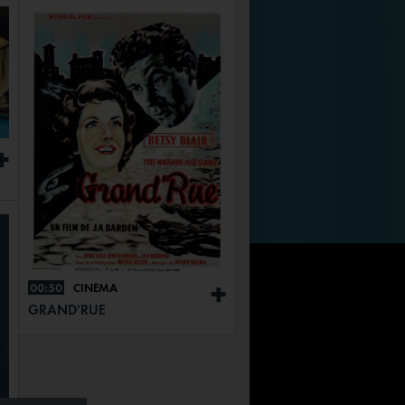
+
00:50
CINÉMA
+
GRAND'RUE